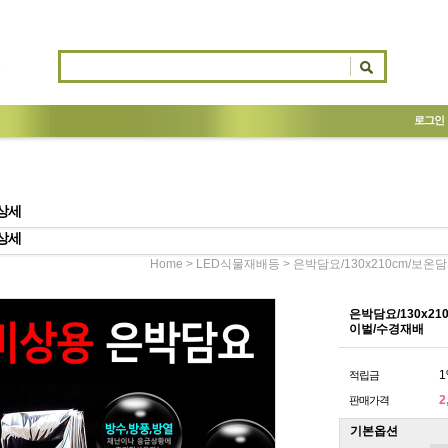
로그인
상세
상세
>
> 은박담요/130x210cm/
Home
LED식물재배등
은박담요/130x2
이벌/수경재배
1
적립금
2
판매가격
기본옵션