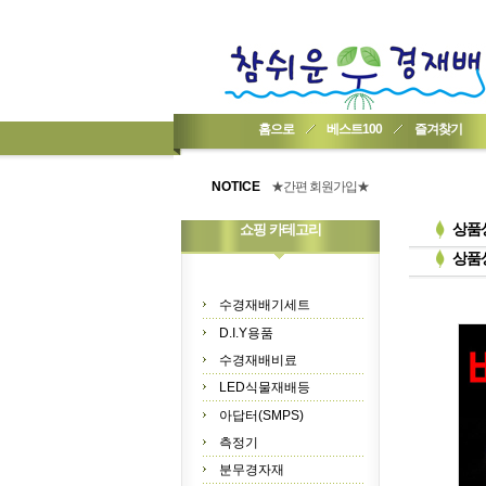
홈으로
베스트100
즐겨찾기
★기업회원가입 방법..
★회원 구입 시 1% 적립★
NOTICE
★간편 회원가입★
상품
쇼핑 카테고리
상품
수경재배기세트
D.I.Y용품
수경재배비료
LED식물재배등
아답터(SMPS)
측정기
분무경자재