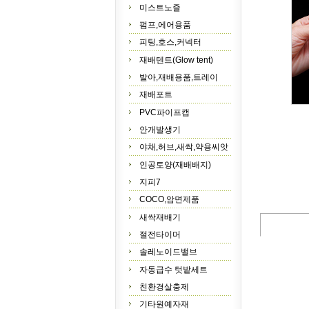
미스트노즐
펌프,에어용품
피팅,호스,커넥터
재배텐트(Glow tent)
발아,재배용품,트레이
재배포트
PVC파이프캡
안개발생기
야채,허브,새싹,약용씨앗
인공토양(재배배지)
지피7
COCO,암면제품
새싹재배기
절전타이머
솔레노이드밸브
자동급수 텃밭세트
친환경살충제
기타원예자재