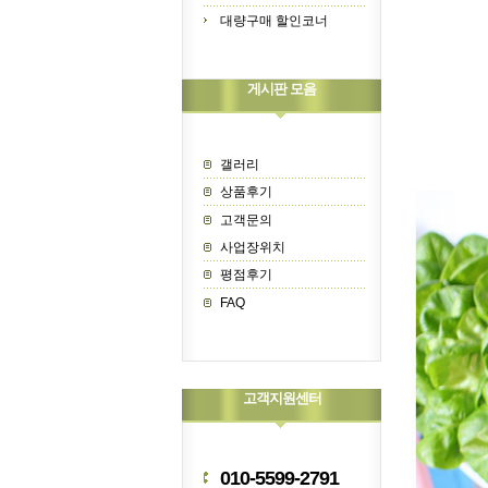
대량구매 할인코너
게시판 모음
갤러리
상품후기
고객문의
사업장위치
평점후기
FAQ
고객지원센터
010-5599-2791