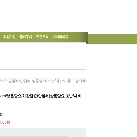
회원가입
장바구니
주문조회
마이페이지
보온담요/차광담요/단열/비상용담요/조난/서바이벌/수경재배
10cm/보온담요/차광담요/단열/비상용담요/조난/서바
%
,000원