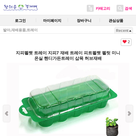
카테고리
검색
로그인
마이페이지
장바구니
관심상품
발아,재배용품,트레이
Recent
2
지피펠렛 트레이 지피7 재배 트레이 피트펠렛 펠릿 미니
온실 핸디가든트레이 삽목 허브재배