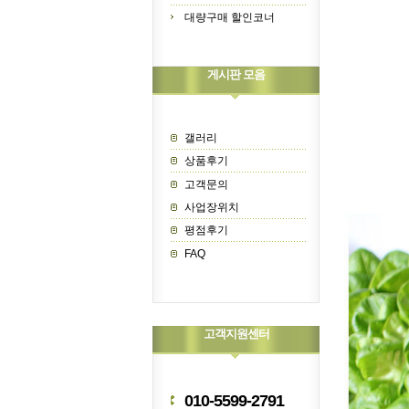
대량구매 할인코너
게시판 모음
갤러리
상품후기
고객문의
사업장위치
평점후기
FAQ
고객지원센터
010-5599-2791