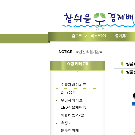
홈으로
베스트100
즐겨찾기
★기업회원가입 방법..
★회원 구입 시 1% 적립★
NOTICE
★간편 회원가입★
상품
쇼핑 카테고리
상품
수경재배기세트
D.I.Y용품
수경재배비료
LED식물재배등
아답터(SMPS)
측정기
분무경자재