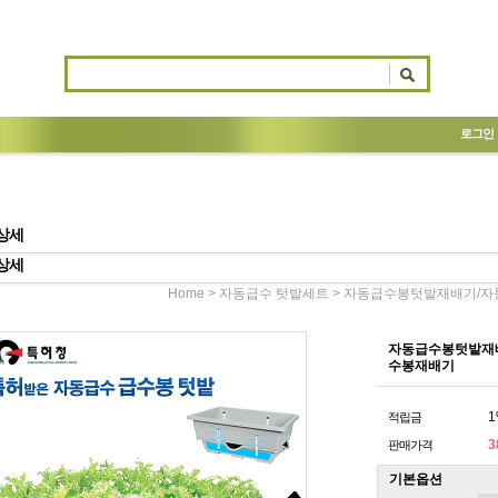
로그인
상세
상세
>
> 자동급수봉텃밭재배기/자
Home
자동급수 텃밭세트
자동급수봉텃밭재배
수봉재배기
1
적립금
3
판매가격
기본옵션