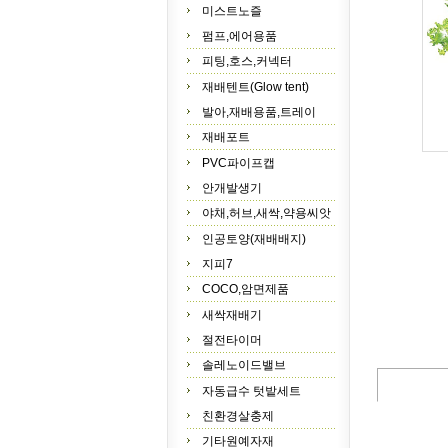
미스트노즐
펌프,에어용품
피팅,호스,커넥터
재배텐트(Glow tent)
발아,재배용품,트레이
재배포트
PVC파이프캡
안개발생기
야채,허브,새싹,약용씨앗
인공토양(재배배지)
지피7
COCO,암면제품
새싹재배기
절전타이머
솔레노이드밸브
자동급수 텃밭세트
친환경살충제
기타원예자재