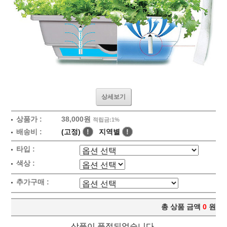
상세보기
상품가 :
38,000원
적립금:1%
배송비 :
(고정)
!
지역별
!
타입 :
색상 :
추가구매 :
총 상품 금액
0
원
상품이 품절되었습니다.