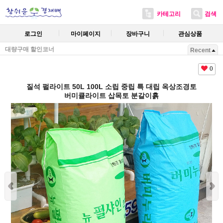
카테고리
검색
로그인
마이페이지
장바구니
관심상품
대량구매 할인코너
Recent
0
질석 펄라이트 50L 100L 소립 중립 특 대립 옥상조경토
버미큘라이트 삽목토 분갈이흙