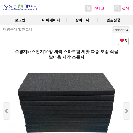
카테고리
검색
로그인
마이페이지
장바구니
관심상품
대량구매 할인코너
Recent
5
수경재배스펀지10장 새싹 스마트팜 씨앗 파종 모종 식물
발아용 사각 스폰지