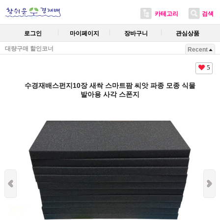
카테고리
검색
로그인
마이페이지
장바구니
관심상품
대량구매 할인코너
Recent
5
수경재배스펀지10장 새싹 스마트팜 씨앗 파종 모종 식물
발아용 사각 스폰지