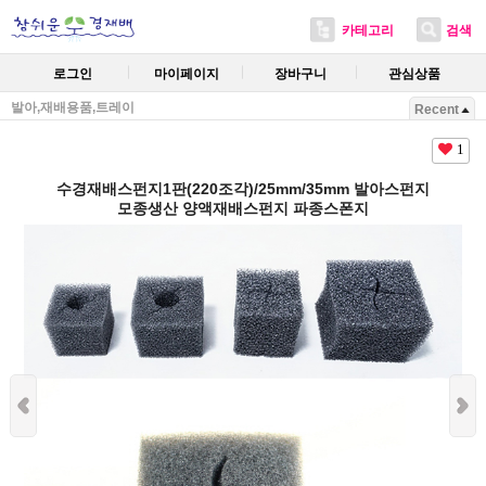
카테고리
검색
로그인
마이페이지
장바구니
관심상품
발아,재배용품,트레이
Recent
1
수경재배스펀지1판(220조각)/25mm/35mm 발아스펀지
모종생산 양액재배스펀지 파종스폰지