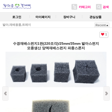
카테고리
검색
로그인
마이페이지
장바구니
관심상품
발아,재배용품,트레이
Recent
1
수경재배스펀지1판(220조각)/25mm/35mm 발아스펀지
모종생산 양액재배스펀지 파종스폰지