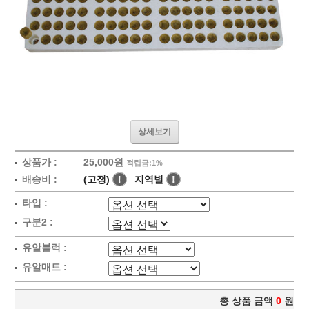
상세보기
상품가 :
25,000원
적립금:1%
배송비 :
(고정)
!
지역별
!
타입 :
구분2 :
유알블럭 :
유알매트 :
총 상품 금액
0
원