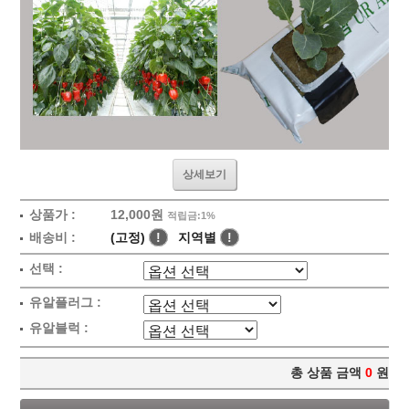
상세보기
상품가 :
12,000원
적립금:1%
배송비 :
(고정)
!
지역별
!
선택 :
유알플러그 :
유알블럭 :
총 상품 금액
0
원