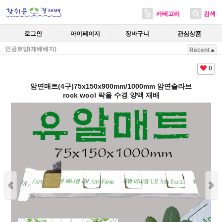
카테고리
검색
로그인
마이페이지
장바구니
관심상품
인공토양(재배배지)
Recent
0
암면매트(4구)75x150x900mm/1000mm 암면슬라브
rock wool 락울 수경 양액 재배