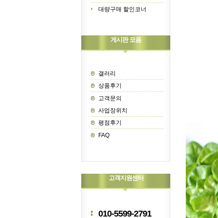
대량구매 할인코너
게시판 모음
갤러리
상품후기
고객문의
사업장위치
평점후기
FAQ
고객지원센터
010-5599-2791