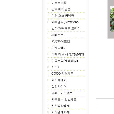
미스트노즐
펌프,에어용품
피팅,호스,커넥터
재배텐트(Glow tent)
발아,재배용품,트레이
재배포트
PVC파이프캡
안개발생기
야채,허브,새싹,약용씨앗
인공토양(재배배지)
지피7
COCO,암면제품
새싹재배기
절전타이머
솔레노이드밸브
자동급수 텃밭세트
친환경살충제
기타원예자재