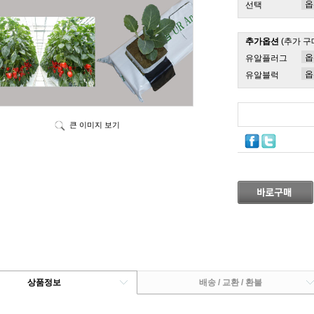
선택
추가옵션
(추가 구
유알플러그
유알블럭
큰 이미지 보기
상품정보
배송 / 교환 / 환불