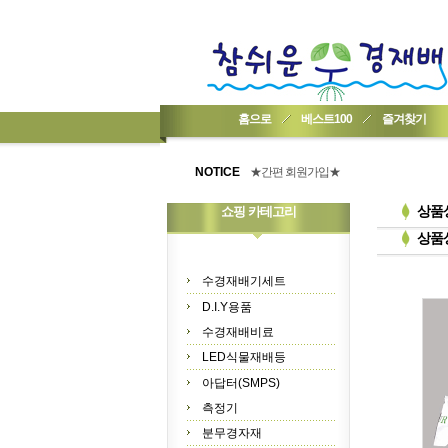
홈으로
베스트100
즐겨찾기
★기업회원가입 방법..
★회원 구입 시 1% 적립★
NOTICE
★간편 회원가입★
상품
쇼핑 카테고리
상품
수경재배기세트
D.I.Y용품
수경재배비료
LED식물재배등
아답터(SMPS)
측정기
분무경자재