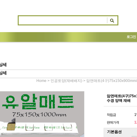
로그인
상세
상세
>
> 암면매트(4구)75x150x900mm
Home
인공토양(재배배지)
암면매트(4구)75x1
수경 양액 재배
1
적립금
1
판매가격
기본옵션