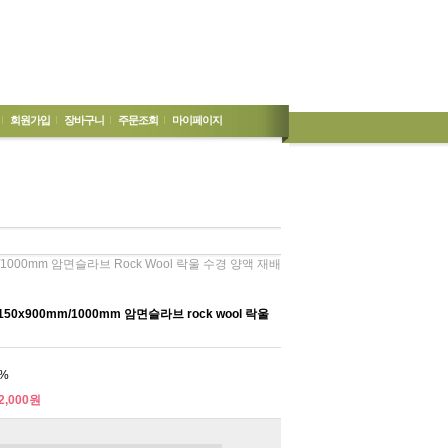
회원가입
장바구니
주문조회
마이페이지
/1000mm 암면슬라브 Rock Wool 락울 수경 양액 재배
50x900mm/1000mm 암면슬라브 rock wool 락울
%
2,000원