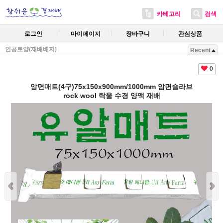
카테고리
검색
로그인
마이페이지
장바구니
관심상품
인공토양(재배배지)
Recent
0
암면매트(4구)75x150x900mm/1000mm 암면슬라브
rock wool 락울 수경 양액 재배