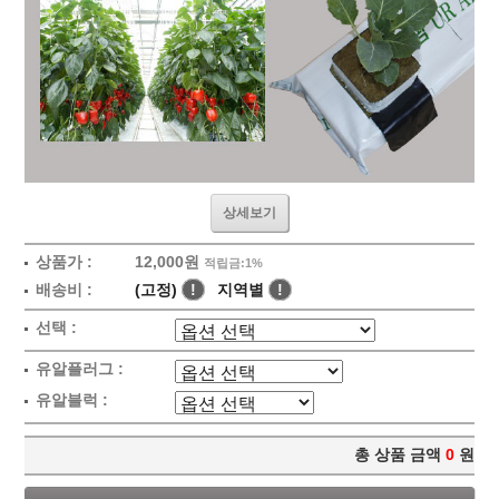
상세보기
상품가 :
12,000원
적립금:1%
배송비 :
(고정)
!
지역별
!
선택 :
유알플러그 :
유알블럭 :
총 상품 금액
0
원