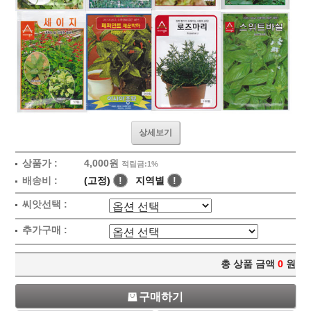
상세보기
상품가 :
4,000원
적립금:1%
배송비 :
(고정)
!
지역별
!
씨앗선택 :
추가구매 :
총 상품 금액
0
원
구매하기