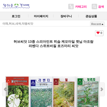
카테고리
검색
로그인
마이페이지
장바구니
관심상품
야채,허브,새싹,약용씨앗
Recent
0
허브씨앗 13종 스피아민트 히솝 케모마일 켓닙 마조람
라벤다 스위트바질 로즈마리 씨앗