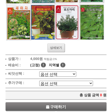
상세보기
상품가 :
4,000원
적립금:1%
배송비 :
(고정)
!
지역별
!
씨앗선택 :
추가구매 :
총 상품 금액
0
원
구매하기