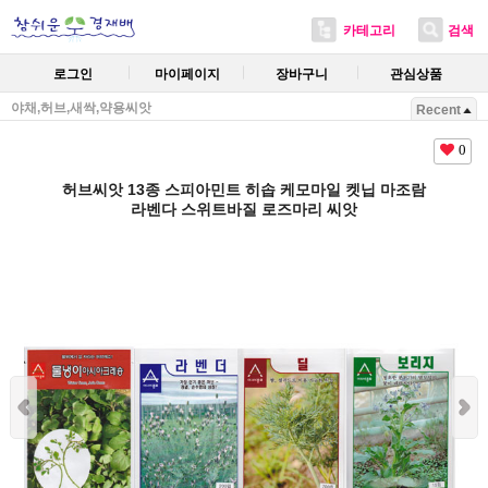
카테고리
검색
로그인
마이페이지
장바구니
관심상품
야채,허브,새싹,약용씨앗
Recent
0
허브씨앗 13종 스피아민트 히솝 케모마일 켓닙 마조람
라벤다 스위트바질 로즈마리 씨앗