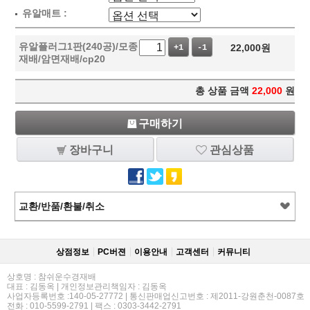
유알매트 :
유알플러그1판(240공)/모종
22,000
원
+1
-1
재배/암면재배/cp20
총 상품 금액
22,000
원
구매하기
장바구니
관심상품
교환/반품/환불/취소
상점정보
PC버젼
이용안내
고객센터
커뮤니티
상호명 : 참쉬운수경재배
대표 : 김동옥 | 개인정보관리책임자 : 김동옥
사업자등록번호 :140-05-27772 | 통신판매업신고번호 : 제2011-강원춘천-0087호
전화 : 010-5599-2791 | 팩스 : 0303-3442-2791