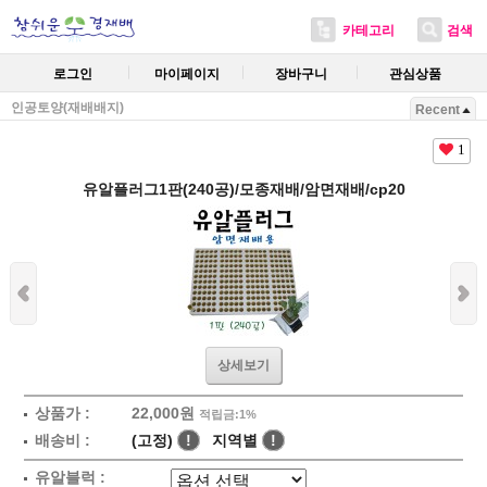
카테고리
검색
로그인
마이페이지
장바구니
관심상품
인공토양(재배배지)
Recent
1
유알플러그1판(240공)/모종재배/암면재배/cp20
상세보기
상품가 :
22,000원
적립금:1%
배송비 :
(고정)
!
지역별
!
유알블럭 :