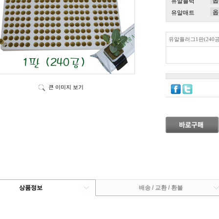
유알블럭
유알매트
유알플러그1판(240공
큰 이미지 보기
상품정보
배송 / 교환 / 환불