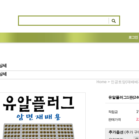
로그인
상세
상세
>
Home
인공토양(재배배
유알플러그1판(24
1
적립금
2
판매가격
추가옵션
(추가 구