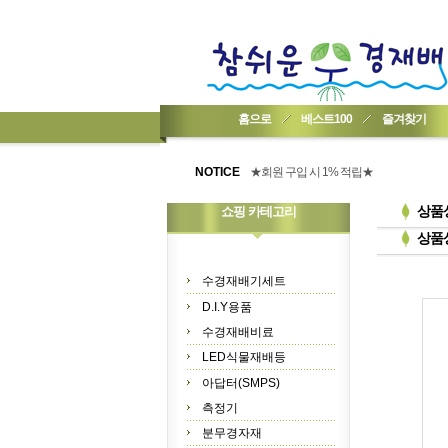
홈으로
베스트100
즐겨찾기
★기업회원가입 방법..
NOTICE
★회원 구입 시 1% 적립★
★간편 회원가입★
상품
쇼핑 카테고리
상품
수경재배기세트
D.I.Y용품
수경재배비료
LED식물재배등
아답터(SMPS)
측정기
분무경자재