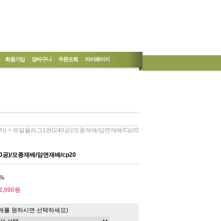
회원가입
장바구니
주문조회
마이페이지
> 유알플러그1판(240공)/모종재배/암면재배/cp20
지)
0공)/모종재배/암면재배/cp20
%
2,000원
매를 원하시면 선택하세요)