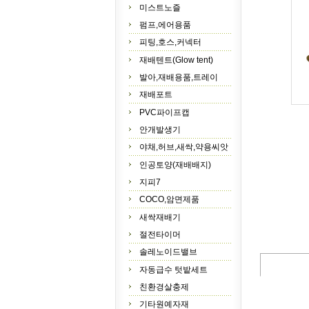
미스트노즐
펌프,에어용품
피팅,호스,커넥터
재배텐트(Glow tent)
발아,재배용품,트레이
재배포트
PVC파이프캡
안개발생기
야채,허브,새싹,약용씨앗
인공토양(재배배지)
지피7
COCO,암면제품
새싹재배기
절전타이머
솔레노이드밸브
자동급수 텃밭세트
친환경살충제
기타원예자재