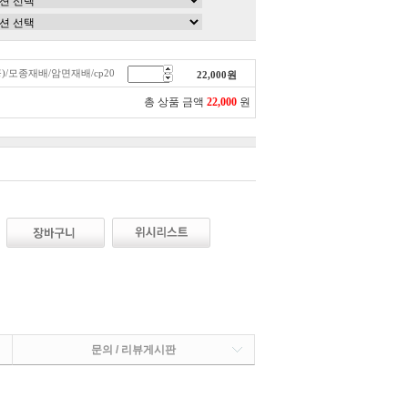
)/모종재배/암면재배/cp20
22,000
원
총 상품 금액
22,000
원
문의 / 리뷰게시판