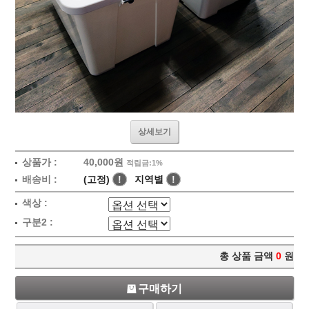
상세보기
상품가 :
40,000원
적립금:1%
배송비 :
(고정)
!
지역별
!
색상 :
구분2 :
총 상품 금액
0
원
구매하기