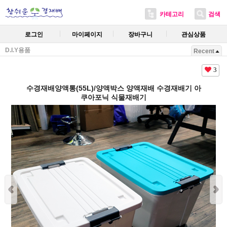
카테고리
검색
로그인
마이페이지
장바구니
관심상품
D.I.Y용품
Recent
3
수경재배양액통(55L)/양액박스 양액재배 수경재배기 아
쿠아포닉 식물재배기