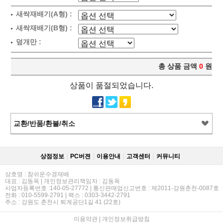
새싹재배기(A형) :
새싹재배기(B형) :
덮개만 :
총 상품 금액
0
원
상품이 품절되었습니다.
교환/반품/환불/취소
상점정보
PC버젼
이용안내
고객센터
커뮤니티
상호명 : 참쉬운수경재배
대표 : 김동옥 | 개인정보관리책임자 : 김동옥
사업자등록번호 :140-05-27772 | 통신판매업신고번호 : 제2011-강원춘천-0087호
전화 : 010-5599-2791 | 팩스 : 0303-3442-2791
주소 : 강원도 춘천시 퇴계공단1길 41 (22호)
이용약관
|
개인정보취급방침