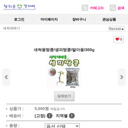
카테고리
검색
로그인
마이페이지
장바구니
관심상품
새싹재배기
Recent
0
새싹용땅콩/생피땅콩/발아용/300g
상세보기
상품가 :
5,000원
적립금:1%
배송비 :
(고정)
!
지역별
!
용량 :