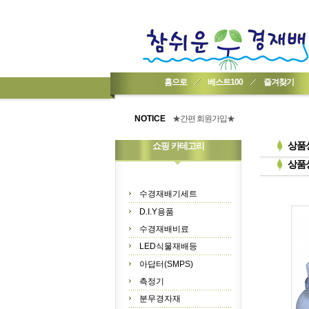
홈으로
베스트100
즐겨찾기
★기업회원가입 방법..
★회원 구입 시 1% 적립★
NOTICE
★간편 회원가입★
상품
쇼핑 카테고리
상품
수경재배기세트
D.I.Y용품
수경재배비료
LED식물재배등
아답터(SMPS)
측정기
분무경자재