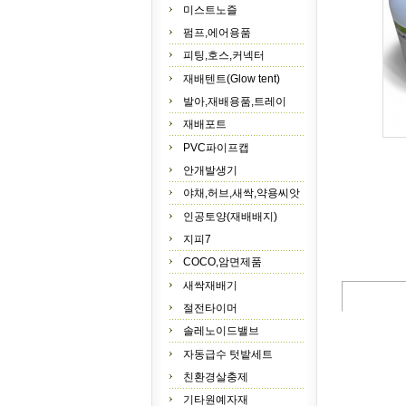
미스트노즐
펌프,에어용품
피팅,호스,커넥터
재배텐트(Glow tent)
발아,재배용품,트레이
재배포트
PVC파이프캡
안개발생기
야채,허브,새싹,약용씨앗
인공토양(재배배지)
지피7
COCO,암면제품
새싹재배기
절전타이머
솔레노이드밸브
자동급수 텃밭세트
친환경살충제
기타원예자재