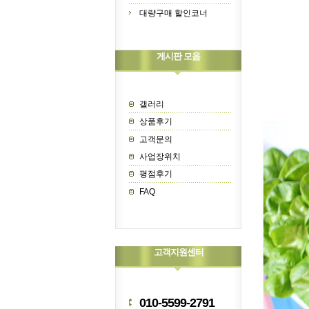
대량구매 할인코너
게시판 모음
갤러리
상품후기
고객문의
사업장위치
평점후기
FAQ
고객지원센터
010-5599-2791