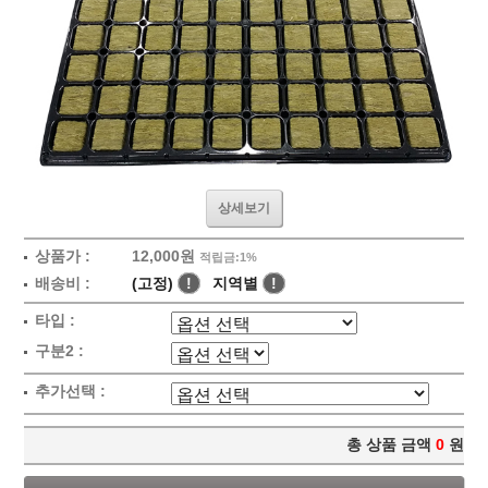
상세보기
상품가 :
12,000원
적립금:1%
배송비 :
(고정)
!
지역별
!
타입 :
구분2 :
추가선택 :
총 상품 금액
0
원