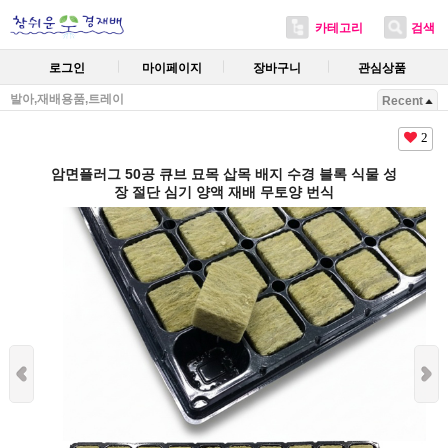
카테고리
검색
로그인
마이페이지
장바구니
관심상품
발아,재배용품,트레이
Recent
2
암면플러그 50공 큐브 묘목 삽목 배지 수경 블록 식물 성
장 절단 심기 양액 재배 무토양 번식