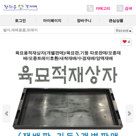
카테고리
검색
로그인
마이페이지
장바구니
관심상품
발아,재배용품,트레이
Recent
4
육묘용적재상자(개별판매)/육묘판,기둥 따로판매/모종재
배/모종트레이호환/새싹재배/수경재배/양액재배