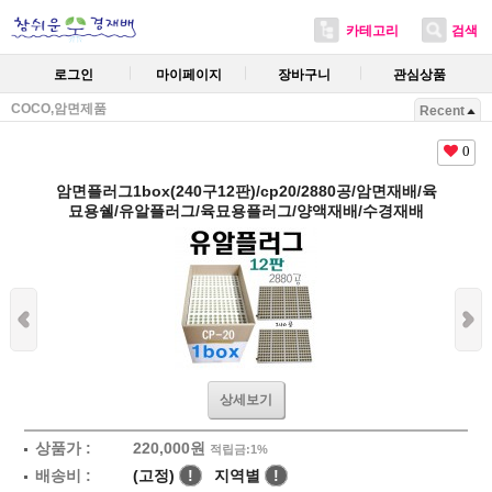
카테고리
검색
로그인
마이페이지
장바구니
관심상품
COCO,암면제품
Recent
0
암면플러그1box(240구12판)/cp20/2880공/암면재배/육
묘용쉘/유알플러그/육묘용플러그/양액재배/수경재배
상세보기
상품가 :
220,000
원
적립금:1%
배송비 :
(고정)
!
지역별
!