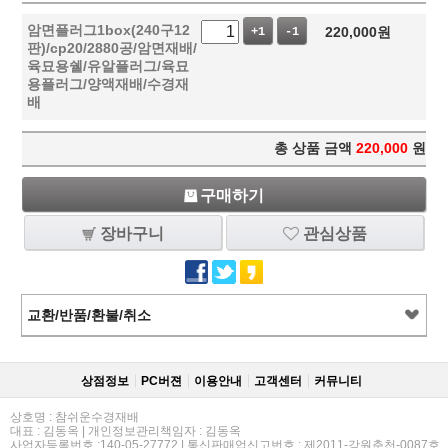
암면플러그1box(240구12
220,000
원
+1
-1
판)/cp20/2880공/암면재배/
육묘용쉘/유알플러그/육묘
용플러그/양액재배/수경재
배
총 상품 금액
220,000
원
구매하기
장바구니
관심상품
교환/반품/환불/취소
상점정보
PC버젼
이용안내
고객센터
커뮤니티
상호명 : 참쉬운수경재배
대표 : 김동옥 | 개인정보관리책임자 : 김동옥
사업자등록번호 :140-05-27772 | 통신판매업신고번호 : 제2011-강원춘천-0087호