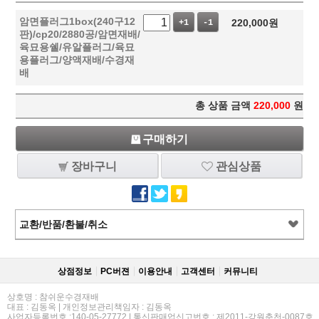
암면플러그1box(240구12
220,000
원
+1
-1
판)/cp20/2880공/암면재배/
육묘용쉘/유알플러그/육묘
용플러그/양액재배/수경재
배
총 상품 금액
220,000
원
구매하기
장바구니
관심상품
교환/반품/환불/취소
상점정보
PC버젼
이용안내
고객센터
커뮤니티
상호명 : 참쉬운수경재배
대표 : 김동옥 | 개인정보관리책임자 : 김동옥
사업자등록번호 :140-05-27772 | 통신판매업신고번호 : 제2011-강원춘천-0087호