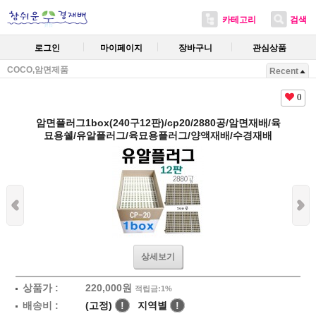
카테고리
검색
로그인
마이페이지
장바구니
관심상품
COCO,암면제품
Recent
0
암면플러그1box(240구12판)/cp20/2880공/암면재배/육
묘용쉘/유알플러그/육묘용플러그/양액재배/수경재배
상세보기
상품가 :
220,000
원
적립금:1%
배송비 :
(고정)
!
지역별
!