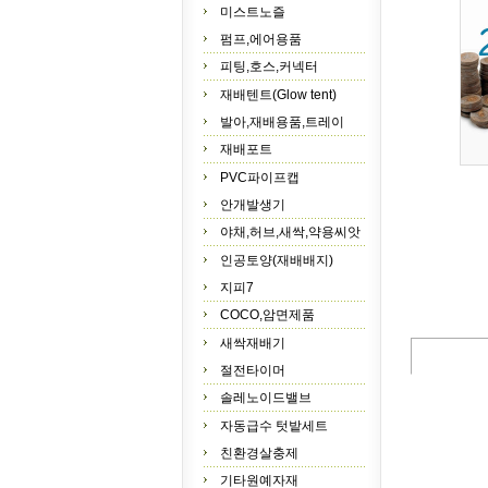
미스트노즐
펌프,에어용품
피팅,호스,커넥터
재배텐트(Glow tent)
발아,재배용품,트레이
재배포트
PVC파이프캡
안개발생기
야채,허브,새싹,약용씨앗
인공토양(재배배지)
지피7
COCO,암면제품
새싹재배기
절전타이머
솔레노이드밸브
자동급수 텃밭세트
친환경살충제
기타원예자재