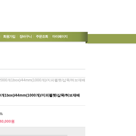
회원가입
장바구니
주문조회
마이페이지
2000개1box)/44mm(1000개)/지피펠렛/삽목/허브재배
0개1box)/44mm(1000개)/지피펠렛/삽목/허브재배
%
40,000원