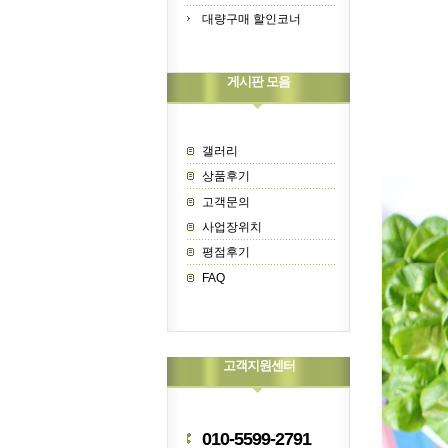
대량구매 할인코너
게시판 모음
갤러리
상품후기
고객문의
사업장위치
평점후기
FAQ
고객지원센터
010-5599-2791