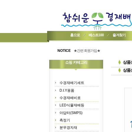
홈으로
베스트100
즐겨찾기
★기업회원가입 방법..
★회원 구입 시 1% 적립★
NOTICE
★간편 회원가입★
상품
쇼핑 카테고리
상품
수경재배기세트
D.I.Y용품
수경재배비료
LED식물재배등
아답터(SMPS)
측정기
분무경자재