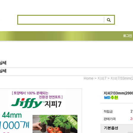
로그인
상세
상세
>
> 지피7/33mm(
Home
지피7
지피7/33mm(200
1
적립금
2
판매가격
기본옵션