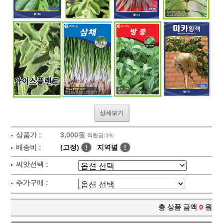
상세보기
상품가 :
3,000원
적립금:1%
배송비 :
(고정)
!
지역별
!
씨앗선택 :
추가구매 :
총 상품 금액
0
원