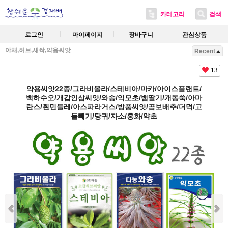
카테고리
검색
로그인
마이페이지
장바구니
관심상품
야채,허브,새싹,약용씨앗
Recent
13
약용씨앗22종/그라비올라/스테비아/마카/아이스플랜트/
백하수오/개갑인삼씨앗/와송/익모초/뱀딸기/개똥쑥/아마
란스/흰민들레/아스파라거스/방풍씨앗/곰보배추/더덕/고
들빼기/당귀/자소/홍화/약초