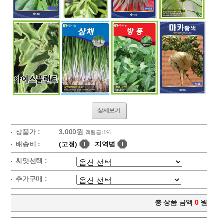
상세보기
상품가 :
3,000원
적립금:1%
배송비 :
(고정)
!
지역별
!
씨앗선택 :
추가구매 :
총 상품 금액
0
원