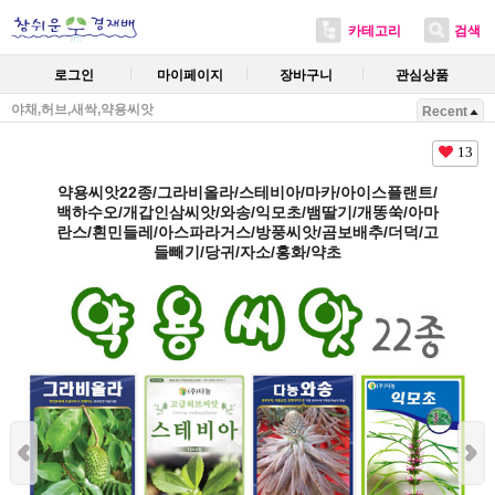
카테고리
검색
로그인
마이페이지
장바구니
관심상품
야채,허브,새싹,약용씨앗
Recent
13
약용씨앗22종/그라비올라/스테비아/마카/아이스플랜트/
백하수오/개갑인삼씨앗/와송/익모초/뱀딸기/개똥쑥/아마
란스/흰민들레/아스파라거스/방풍씨앗/곰보배추/더덕/고
들빼기/당귀/자소/홍화/약초