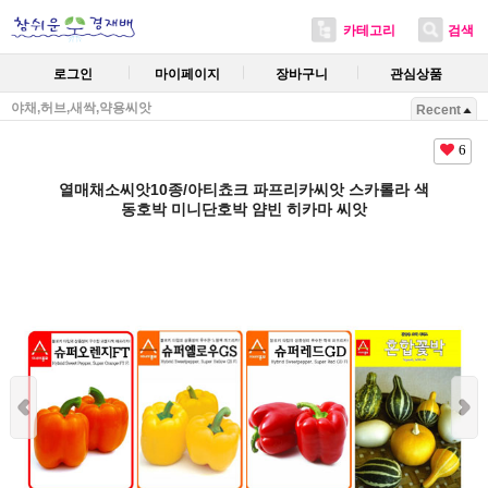
카테고리
검색
로그인
마이페이지
장바구니
관심상품
야채,허브,새싹,약용씨앗
Recent
6
열매채소씨앗10종/아티쵸크 파프리카씨앗 스카롤라 색
동호박 미니단호박 얌빈 히카마 씨앗