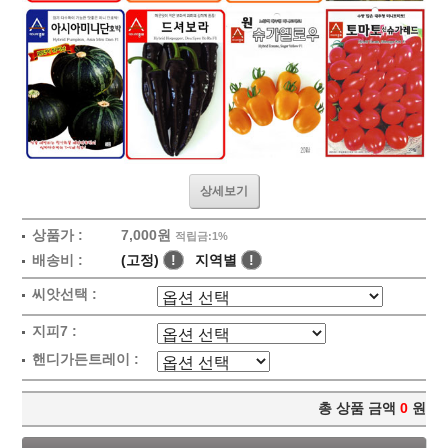
상세보기
상품가 :
7,000원
적립금:1%
배송비 :
(고정)
!
지역별
!
씨앗선택 :
지피7 :
핸디가든트레이 :
총 상품 금액
0
원