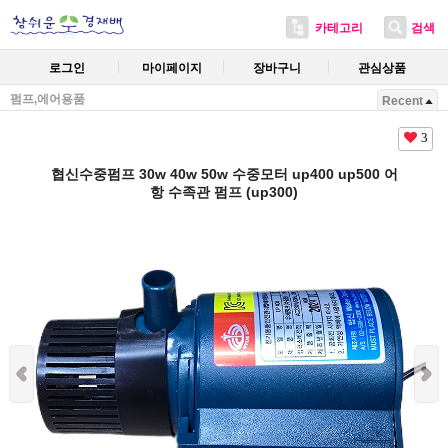
카테고리
검색
로그인
마이페이지
장바구니
관심상품
펌프,에어용품
Recent
3
협신수중펌프 30w 40w 50w 수중모터 up400 up500 어
항 수족관 펌프 (up300)