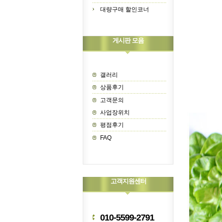
대량구매 할인코너
게시판 모음
갤러리
상품후기
고객문의
사업장위치
평점후기
FAQ
고객지원센터
010-5599-2791