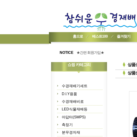
홈으로
베스트100
즐겨찾기
★기업회원가입 방법..
★회원 구입 시 1% 적립★
NOTICE
★간편 회원가입★
상품
쇼핑 카테고리
상품
수경재배기세트
D.I.Y용품
수경재배비료
LED식물재배등
아답터(SMPS)
측정기
분무경자재