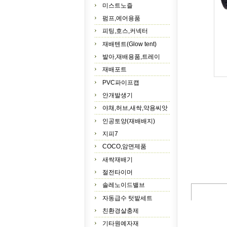
미스트노즐
펌프,에어용품
피팅,호스,커넥터
재배텐트(Glow tent)
발아,재배용품,트레이
재배포트
PVC파이프캡
안개발생기
야채,허브,새싹,약용씨앗
인공토양(재배배지)
지피7
COCO,암면제품
새싹재배기
절전타이머
솔레노이드밸브
자동급수 텃밭세트
친환경살충제
기타원예자재