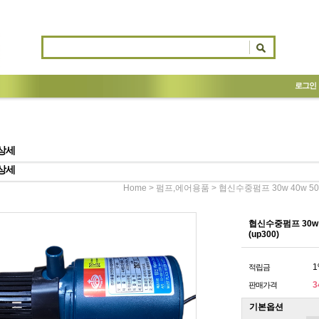
로그인
상세
상세
>
> 협신수중펌프 30w 40w 50
Home
펌프,에어용품
협신수중펌프 30w 4
(up300)
1
적립금
3
판매가격
기본옵션