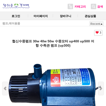
카테고리
검색
로그인
마이페이지
장바구니
관심상품
펌프,에어용품
Recent
3
협신수중펌프 30w 40w 50w 수중모터 up400 up500 어
항 수족관 펌프 (up300)