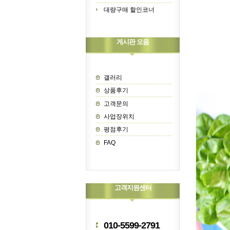
대량구매 할인코너
게시판 모음
갤러리
상품후기
고객문의
사업장위치
평점후기
FAQ
고객지원센터
010-5599-2791