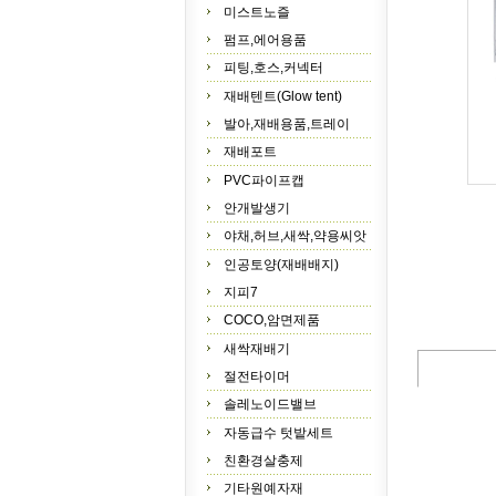
미스트노즐
펌프,에어용품
피팅,호스,커넥터
재배텐트(Glow tent)
발아,재배용품,트레이
재배포트
PVC파이프캡
안개발생기
야채,허브,새싹,약용씨앗
인공토양(재배배지)
지피7
COCO,암면제품
새싹재배기
절전타이머
솔레노이드밸브
자동급수 텃밭세트
친환경살충제
기타원예자재