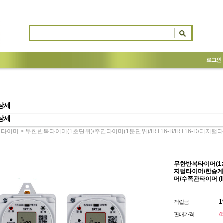
로그인
상세
상세
> 무한반복타이머(1초단위)/주간타이머(1분단위)/IRT16-B/IRT16-D/디
전타이머
무한반복타이머(1초단
지털타이머/한승계
머/수족관타이머 (IR
1
적립금
4
판매가격