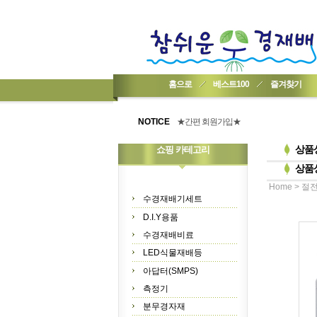
홈으로
베스트100
즐겨찾기
★기업회원가입 방법..
★회원 구입 시 1% 적립★
NOTICE
★간편 회원가입★
상품
쇼핑 카테고리
상품
>
Home
절
수경재배기세트
D.I.Y용품
수경재배비료
LED식물재배등
아답터(SMPS)
측정기
분무경자재