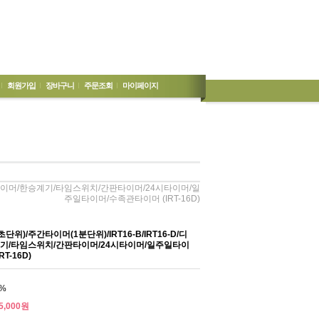
회원가입
장바구니
주문조회
마이페이지
지털타이머/한승계기/타임스위치/간판타이머/24시타이머/일
주일타이머/수족관타이머 (IRT-16D)
위)/주간타이머(1분단위)/IRT16-B/IRT16-D/디
기/타임스위치/간판타이머/24시타이머/일주일타이
T-16D)
%
5,000원