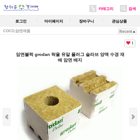
카테고리
검색
로그인
마이페이지
장바구니
관심상품
COCO,암면제품
Recent
1
암면블럭 grodan 락울 유알 플러그 슬라브 양액 수경 재
배 암면 배지