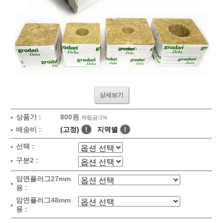
상세보기
상품가 :
800원
적립금:1%
배송비 :
(고정)
!
지역별
!
선택 :
구분2 :
암면플러그27mm
용 :
암면플러그48mm
용 :