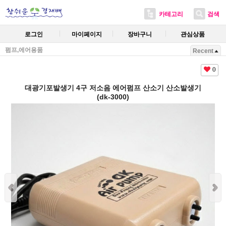
카테고리
검색
로그인
마이페이지
장바구니
관심상품
펌프,에어용품
Recent
0
대광기포발생기 4구 저소음 에어펌프 산소기 산소발생기
(dk-3000)