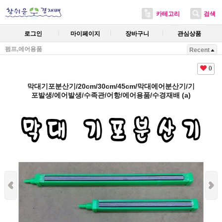
카테고리
검색
로그인
마이페이지
장바구니
관심상품
펌프,에어용품
Recent
0
막대기포분산기/20cm/30cm/45cm/막대에어분산기/기
포발생/에어발생/수족관/어항/에어용품/수경재배 (a)