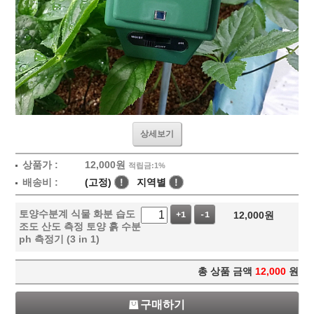
상세보기
상품가 :
12,000
원
적립금:1%
배송비 :
(고정)
!
지역별
!
토양수분계 식물 화분 습도
12,000
원
+1
-1
조도 산도 측정 토양 흙 수분
ph 측정기 (3 in 1)
총 상품 금액
12,000
원
구매하기