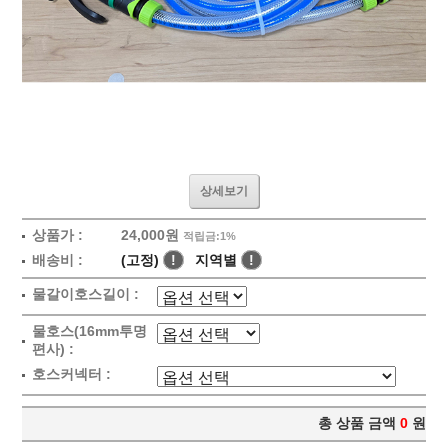
상세보기
상품가 :
24,000원
적립금:1%
배송비 :
(고정)
!
지역별
!
물갈이호스길이 :
물호스(16mm투명
편사) :
호스커넥터 :
총 상품 금액
0
원