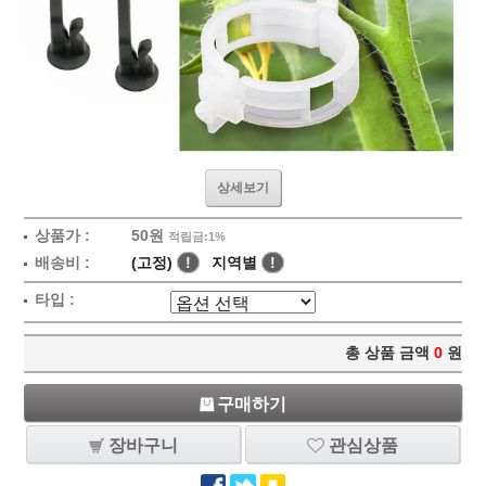
상세보기
상품가 :
50원
적립금:1%
배송비 :
(고정)
!
지역별
!
타입 :
총 상품 금액
0
원
구매하기
장바구니
관심상품