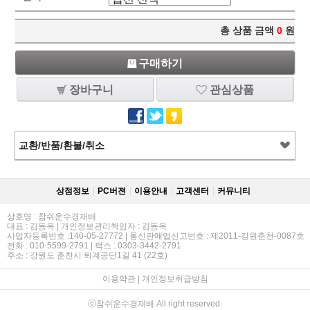
총 상품 금액
0
원
구매하기
장바구니
관심상품
교환/반품/환불/취소
상점정보
PC버젼
이용안내
고객센터
커뮤니티
상호명 : 참쉬운수경재배
대표 : 김동옥 | 개인정보관리책임자 : 김동옥
사업자등록번호 :140-05-27772 | 통신판매업신고번호 : 제2011-강원춘천-0087호
전화 : 010-5599-2791 | 팩스 : 0303-3442-2791
주소 : 강원도 춘천시 퇴계공단1길 41 (22호)
이용약관
|
개인정보취급방침
ⓒ참쉬운수경재배 All right reserved.