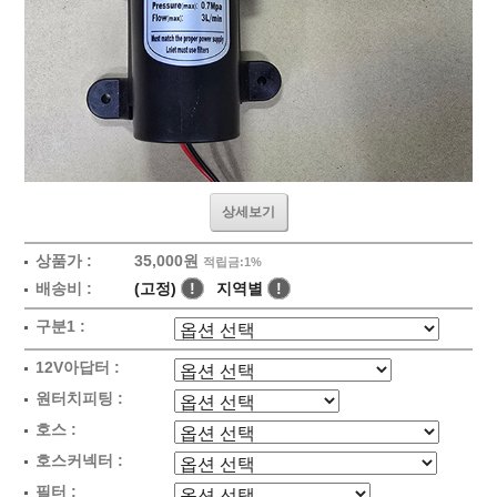
상세보기
상품가 :
35,000원
적립금:1%
배송비 :
(고정)
!
지역별
!
구분1 :
12V아답터 :
원터치피팅 :
호스 :
호스커넥터 :
필터 :