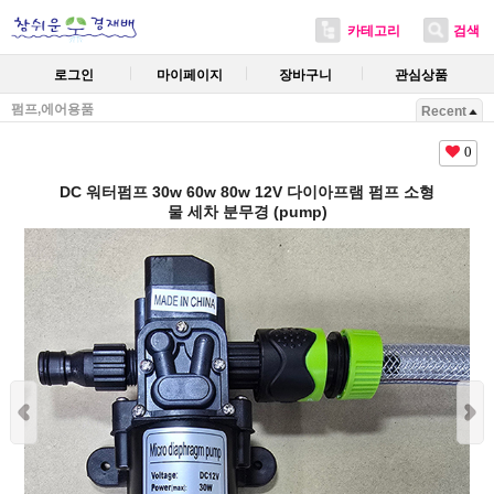
카테고리
검색
로그인
마이페이지
장바구니
관심상품
펌프,에어용품
Recent
0
DC 워터펌프 30w 60w 80w 12V 다이아프램 펌프 소형
물 세차 분무경 (pump)