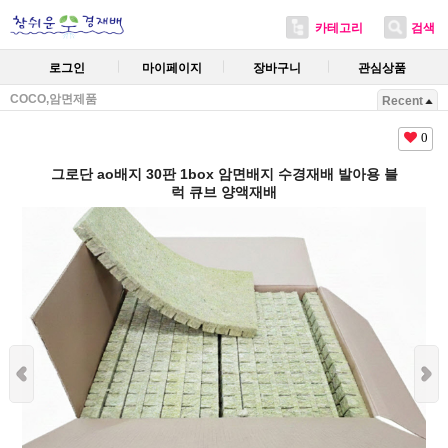
카테고리
검색
로그인
마이페이지
장바구니
관심상품
COCO,암면제품
Recent
0
그로단 ao배지 30판 1box 암면배지 수경재배 발아용 블
럭 큐브 양액재배