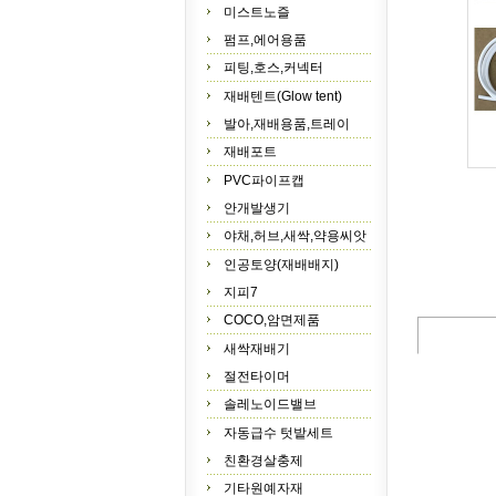
미스트노즐
펌프,에어용품
피팅,호스,커넥터
재배텐트(Glow tent)
발아,재배용품,트레이
재배포트
PVC파이프캡
안개발생기
야채,허브,새싹,약용씨앗
인공토양(재배배지)
지피7
COCO,암면제품
새싹재배기
절전타이머
솔레노이드밸브
자동급수 텃밭세트
친환경살충제
기타원예자재