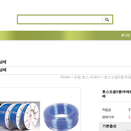
로그인
상세
상세
>
> 호스모음5종/우레
Home
피팅,호스,커넥터
호스모음5종/우레탄
배
1
적립금
1
판매가격
기본옵션