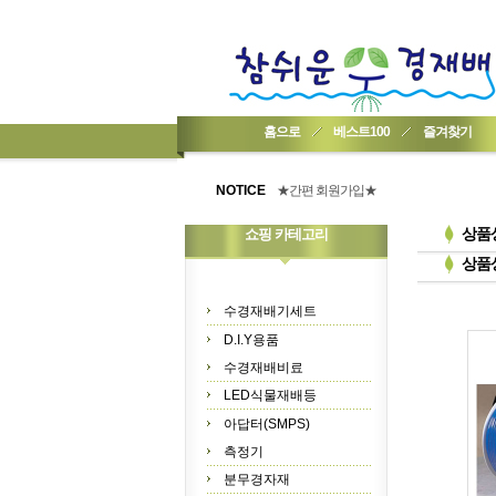
홈으로
베스트100
즐겨찾기
★기업회원가입 방법..
★회원 구입 시 1% 적립★
NOTICE
★간편 회원가입★
상품
쇼핑 카테고리
상품
수경재배기세트
D.I.Y용품
수경재배비료
LED식물재배등
아답터(SMPS)
측정기
분무경자재