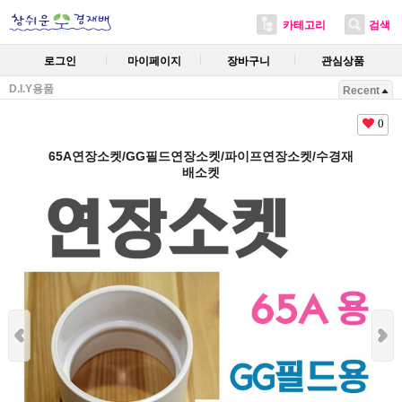
카테고리
검색
로그인
마이페이지
장바구니
관심상품
D.I.Y용품
Recent
0
65A연장소켓/GG필드연장소켓/파이프연장소켓/수경재
배소켓