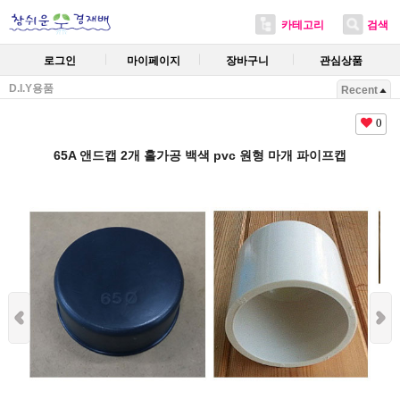
카테고리
검색
로그인
마이페이지
장바구니
관심상품
D.I.Y용품
Recent
0
65A 앤드캡 2개 홀가공 백색 pvc 원형 마개 파이프캡