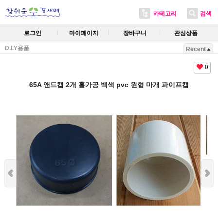
카테고리
검색
로그인
마이페이지
장바구니
관심상품
D.I.Y용품
Recent
0
65A 앤드캡 2개 홀가공 백색 pvc 원형 마개 파이프캡