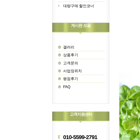
대량구매 할인코너
게시판 모음
갤러리
상품후기
고객문의
사업장위치
평점후기
FAQ
고객지원센터
010-5599-2791