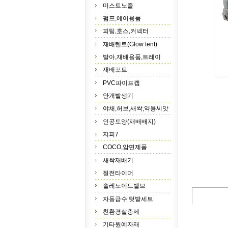
미스트노즐
펌프,에어용품
피팅,호스,커넥터
재배텐트(Glow tent)
발아,재배용품,트레이
재배포트
PVC파이프캡
안개발생기
야채,허브,새싹,약용씨앗
인공토양(재배배지)
지피7
COCO,암면제품
새싹재배기
절전타이머
솔레노이드밸브
자동급수 텃밭세트
친환경살충제
기타원예자재