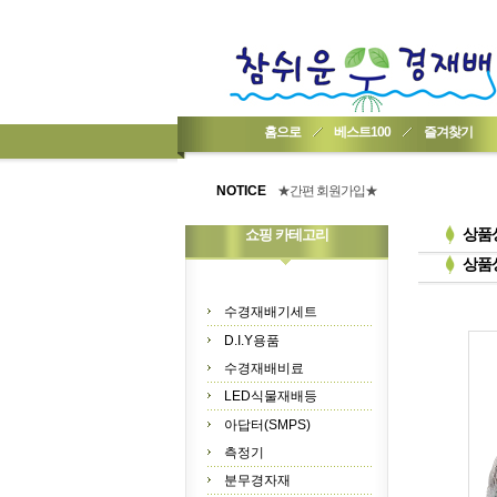
홈으로
베스트100
즐겨찾기
★기업회원가입 방법..
★회원 구입 시 1% 적립★
NOTICE
★간편 회원가입★
상품
쇼핑 카테고리
상품
수경재배기세트
D.I.Y용품
수경재배비료
LED식물재배등
아답터(SMPS)
측정기
분무경자재