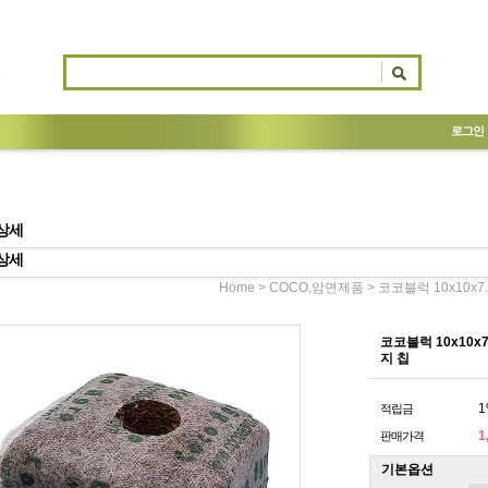
로그인
상세
상세
>
> 코코블럭 10x10
Home
COCO,암면제품
코코블럭 10x10x
지 칩
1
적립금
1
판매가격
기본옵션