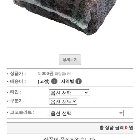
상세보기
상품가 :
1,000원
적립금:1%
배송비 :
(고정)
!
지역별
!
타입 :
구분2 :
코코슬라브 :
총 상품 금액
0
원
상품이 품절되었습니다.