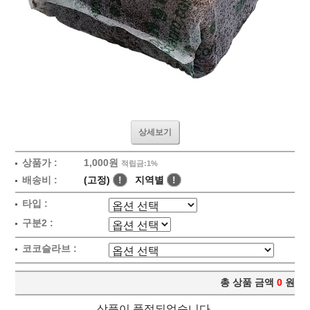
상세보기
상품가 :
1,000원
적립금:1%
배송비 :
(고정)
!
지역별
!
타입 :
구분2 :
코코슬라브 :
총 상품 금액
0
원
상품이 품절되었습니다.