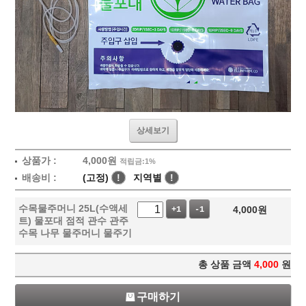
상세보기
상품가 :
4,000
원
적립금:1%
배송비 :
(고정)
!
지역별
!
수목물주머니 25L(수액세
4,000
원
+1
-1
트) 물포대 점적 관수 관주
수목 나무 물주머니 물주기
총 상품 금액
4,000
원
구매하기