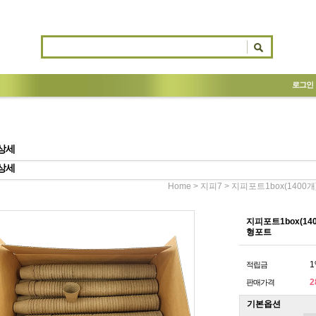
로그인
상세
상세
>
> 지피포트1box(1400
Home
지피7
지피포트1box(14
형포트
1
적립금
2
판매가격
기본옵션