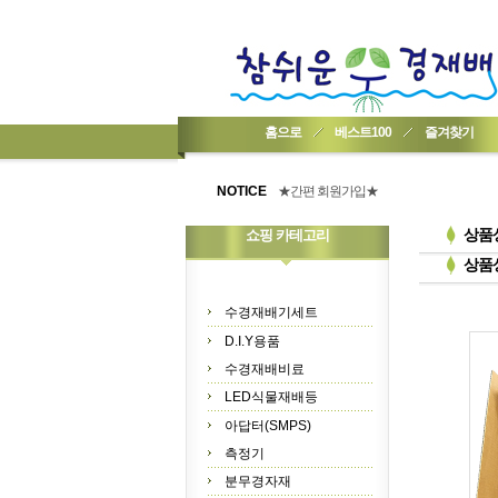
홈으로
베스트100
즐겨찾기
★기업회원가입 방법..
★회원 구입 시 1% 적립★
NOTICE
★간편 회원가입★
상품
쇼핑 카테고리
상품
수경재배기세트
D.I.Y용품
수경재배비료
LED식물재배등
아답터(SMPS)
측정기
분무경자재