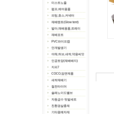
미스트노즐
펌프,에어용품
피팅,호스,커넥터
재배텐트(Glow tent)
발아,재배용품,트레이
재배포트
PVC파이프캡
안개발생기
야채,허브,새싹,약용씨앗
인공토양(재배배지)
지피7
COCO,암면제품
새싹재배기
절전타이머
솔레노이드밸브
자동급수 텃밭세트
친환경살충제
기타원예자재