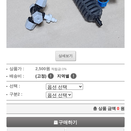
상세보기
상품가 :
2,500원
적립금:1%
배송비 :
(고정)
!
지역별
!
선택 :
구분2 :
총 상품 금액
0
원
구매하기