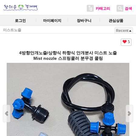
카테고리
검색
로그인
마이페이지
장바구니
관심상품
미스트노즐
Recent
5
4방향안개노즐/상향식 하향식 안개분사 미스트 노즐
Mist nozzle 스프링쿨러 분무경 쿨링